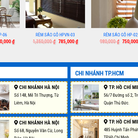
P-06
RÈM SÁO GỖ HPVN-03
RÈM SÁO GỖ HP-02
Giá
Giá
Giá
Giá
50,000
₫
1,350,000
₫
785,000
₫
980,000
₫
750,00
hiện
gốc
hiện
gốc
tại
là:
tại
là:
0,000 ₫.
là:
1,350,000 ₫.
là:
980,000
1,450,000 ₫.
785,000 ₫.
CHI NHÁNH TP.HCM
CHI NHÁNH HÀ NỘI
TP. HỒ CHÍ M
Số 148, Mễ Trì Thượng, Từ
56/7 Đường số 2, T
Liêm, Hà Nội
Quận Thủ Đức.
TP. HỒ CHÍ M
CHI NHÁNH HÀ NỘI
485 Huỳnh Tấn Phát
Số 68, Nguyễn Văn Cừ, Long
TP.Hồ Chí Minh