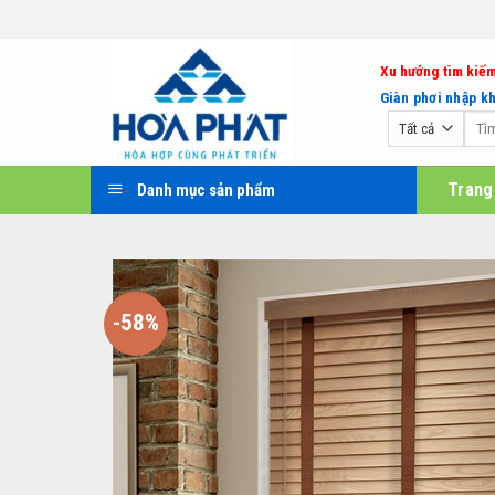
Bỏ
qua
nội
Xu hướng tìm kiếm
dung
Giàn phơi nhập k
Tìm
kiếm:
Trang
Danh mục sản phẩm
-58%