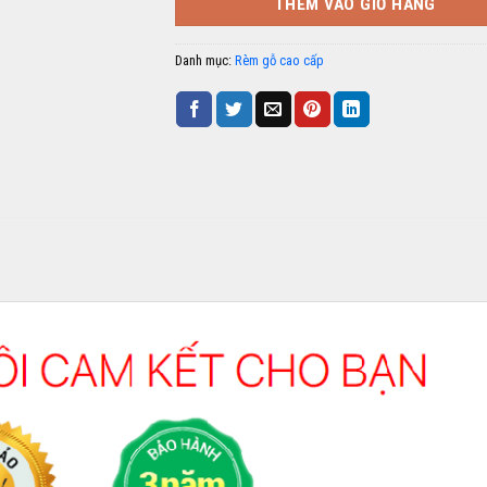
THÊM VÀO GIỎ HÀNG
Danh mục:
Rèm gỗ cao cấp