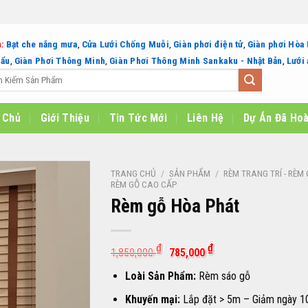
:
Bạt che nắng mưa
,
Cửa Lưới Chống Muỗi
,
Giàn phơi điện tử
,
Giàn phơi Hòa
hẩu
,
Giàn Phơi Thông Minh
,
Giàn Phơi Thông Minh Sankaku - Nhật Bản
,
Lưới 
 Chủ
Giới Thiệu
Tin Tức Mới
Liên Hệ
Dự Án Đã Ho
TRANG CHỦ
/
SẢN PHẨM
/
RÈM TRANG TRÍ - RÈM
RÈM GỖ CAO CẤP
Rèm gỗ Hòa Phát
Giá
Giá
₫
₫
1,850,000
785,000
gốc
hiện
là:
tại
Loài Sản Phẩm:
Rèm sáo gỗ
1,850,000 ₫.
là:
785,000 ₫.
Khuyến mại:
Lắp đặt > 5m – Giảm ngày 1