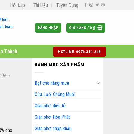
Hỏi Đáp
Tài Liệu
Tuyển Dụng
 Phát
,
an toàn
ĐĂNG NHẬP
GIỎ HÀNG /
0
₫
àn Thành
HOTLINE: 0976.341.248
DANH MỤC SẢN PHẨM
 CỬA
/
Bạt che nắng mưa
Cửa Lưới Chống Muỗi
Giàn phơi điện tử
Giàn phơi Hòa Phát
Giàn phơi nhập khẩu
0% cho