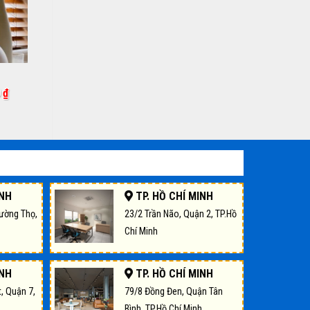
Giá
0
₫
hiện
tại
 ₫.
là:
750,000 ₫.
INH
TP. HỒ CHÍ MINH
rường Thọ,
23/2 Trần Não, Quận 2, TP.Hồ
Chí Minh
INH
TP. HỒ CHÍ MINH
, Quận 7,
79/8 Đồng Đen, Quận Tân
Bình, TP.Hồ Chí Minh