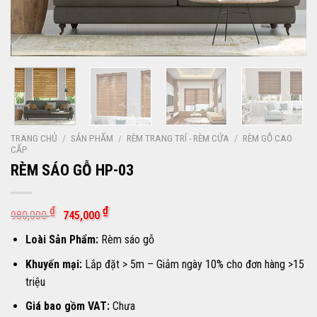
TRANG CHỦ
/
SẢN PHẨM
/
RÈM TRANG TRÍ - RÈM CỬA
/
RÈM GỖ CAO
CẤP
RÈM SÁO GỖ HP-03
Giá
Giá
₫
₫
980,000
745,000
gốc
hiện
là:
tại
Loài Sản Phẩm:
Rèm sáo gỗ
980,000 ₫.
là:
745,000 ₫.
Khuyến mại:
Lắp đặt > 5m – Giảm ngày 10% cho đơn hàng >15
triệu
Giá bao gồm VAT:
Chưa