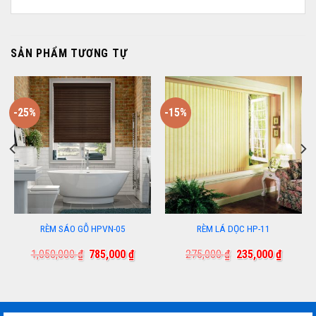
SẢN PHẨM TƯƠNG TỰ
-25%
-15%
RÈM SÁO GỖ HPVN-05
RÈM LÁ DỌC HP-11
Giá
Giá
Giá
Giá
1,050,000
₫
785,000
₫
275,000
₫
235,000
₫
gốc
hiện
gốc
hiện
là:
tại
là:
tại
1,050,000 ₫.
là:
275,000 ₫.
là:
000 ₫.
785,000 ₫.
235,000