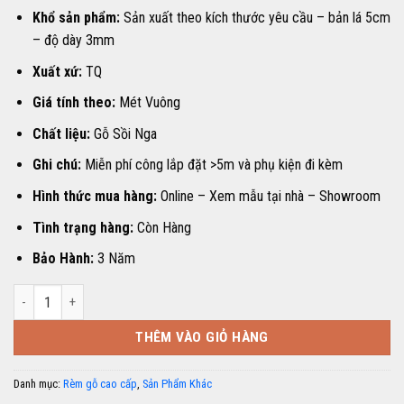
Khổ sản phẩm:
Sản xuất theo kích thước yêu cầu – bản lá 5cm
– độ dày 3mm
Xuất xứ:
TQ
Giá tính theo:
Mét Vuông
Chất liệu:
Gỗ Sồi Nga
Ghi chú:
Miễn phí công lắp đặt >5m và phụ kiện đi kèm
Hình thức mua hàng:
Online – Xem mẫu tại nhà – Showroom
Tình trạng hàng:
Còn Hàng
Bảo Hành:
3 Năm
RÈM SÁO GỖ HP-03 số lượng
THÊM VÀO GIỎ HÀNG
Danh mục:
Rèm gỗ cao cấp
,
Sản Phẩm Khác