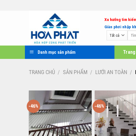
Bỏ
qua
nội
Xu hướng tìm kiếm
dung
Giàn phơi nhập k
Tìm
kiếm:
Trang
Danh mục sản phẩm
TRANG CHỦ
/
SẢN PHẨM
/
LƯỚI AN TOÀN
/
-46%
-46%