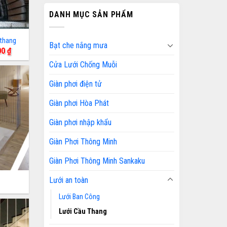
DANH MỤC SẢN PHẨM
 thang
Bạt che nắng mưa
Giá
00
₫
hiện
Cửa Lưới Chống Muỗi
tại
0 ₫.
là:
120,000 ₫.
Giàn phơi điện tử
Giàn phơi Hòa Phát
Giàn phơi nhập khẩu
Giàn Phơi Thông Minh
Giàn Phơi Thông Minh Sankaku
Lưới an toàn
Lưới Ban Công
Lưới Cầu Thang