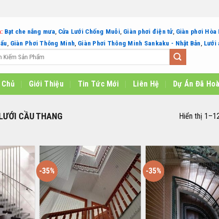
:
Bạt che nắng mưa
,
Cửa Lưới Chống Muỗi
,
Giàn phơi điện tử
,
Giàn phơi Hòa
hẩu
,
Giàn Phơi Thông Minh
,
Giàn Phơi Thông Minh Sankaku - Nhật Bản
,
Lưới 
 Chủ
Giới Thiệu
Tin Tức Mới
Liên Hệ
Dự Án Đã Ho
LƯỚI CẦU THANG
Hiển thị 1–1
-35%
-35%