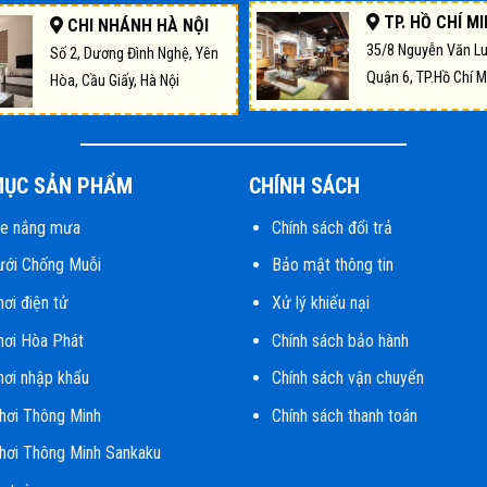
TP. HỒ CHÍ M
CHI NHÁNH HÀ NỘI
35/8 Nguyễn Văn L
Số 2, Dương Đình Nghệ, Yên
Quận 6, TP.Hồ Chí M
Hòa, Cầu Giấy, Hà Nội
MỤC SẢN PHẨM
CHÍNH SÁCH
he nắng mưa
Chính sách đổi trả
ưới Chống Muỗi
Bảo mật thông tin
hơi điện tử
Xử lý khiếu nại
hơi Hòa Phát
Chính sách bảo hành
hơi nhập khẩu
Chính sách vận chuyển
hơi Thông Minh
Chính sách thanh toán
hơi Thông Minh Sankaku