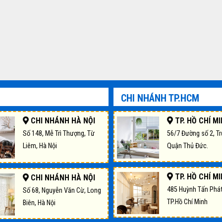
CHI NHÁNH TP.HCM
CHI NHÁNH HÀ NỘI
TP. HỒ CHÍ M
Số 148, Mễ Trì Thượng, Từ
56/7 Đường số 2, T
Liêm, Hà Nội
Quận Thủ Đức.
TP. HỒ CHÍ M
CHI NHÁNH HÀ NỘI
485 Huỳnh Tấn Phát
Số 68, Nguyễn Văn Cừ, Long
TP.Hồ Chí Minh
Biên, Hà Nội