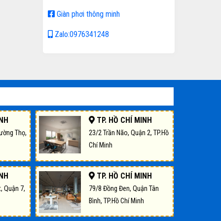
Giàn phơi thông minh
Zalo:0976341248
INH
TP. HỒ CHÍ MINH
rường Thọ,
23/2 Trần Não, Quận 2, TP.Hồ
Chí Minh
INH
TP. HỒ CHÍ MINH
, Quận 7,
79/8 Đồng Đen, Quận Tân
Bình, TP.Hồ Chí Minh