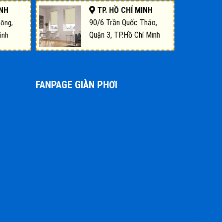
INH
TP. HỒ CHÍ MINH
90/6 Trần Quốc Thảo,
uông,
Quận 3, TP.Hồ Chí Minh
inh
FANPAGE GIÀN PHƠI