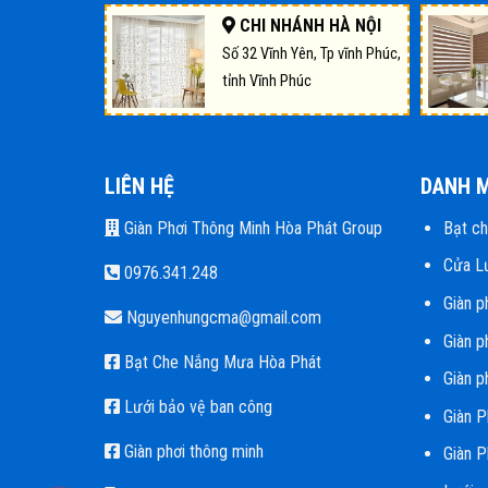
CHI NHÁNH HÀ NỘI
Số 32 Vĩnh Yên, Tp vĩnh Phúc,
tỉnh Vĩnh Phúc
LIÊN HỆ
DANH 
Giàn Phơi Thông Minh Hòa Phát Group
Bạt c
Cửa L
0976.341.248
Giàn p
Nguyenhungcma@gmail.com
Giàn p
Bạt Che Nắng Mưa Hòa Phát
Giàn p
Lưới bảo vệ ban công
Giàn P
Giàn phơi thông minh
Giàn P