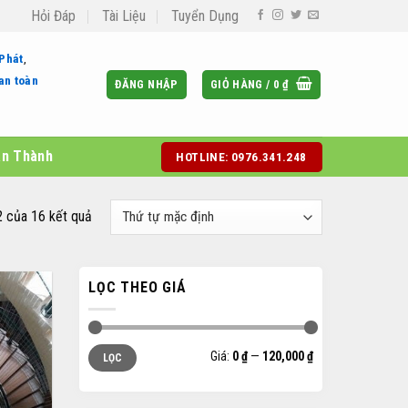
Hỏi Đáp
Tài Liệu
Tuyển Dụng
 Phát
,
an toàn
ĐĂNG NHẬP
GIỎ HÀNG /
0
₫
àn Thành
HOTLINE: 0976.341.248
2 của 16 kết quả
LỌC THEO GIÁ
Giá
Giá
Giá:
0 ₫
—
120,000 ₫
LỌC
thấp
cao
nhất
nhất