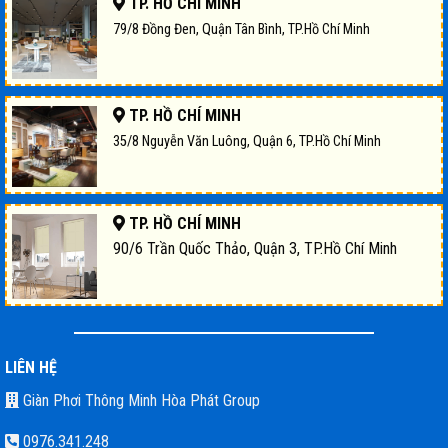
TP. HỒ CHÍ MINH
79/8 Đồng Đen, Quận Tân Bình, TP.Hồ Chí Minh
TP. HỒ CHÍ MINH
35/8 Nguyễn Văn Luông, Quận 6, TP.Hồ Chí Minh
TP. HỒ CHÍ MINH
90/6 Trần Quốc Thảo, Quận 3, TP.Hồ Chí Minh
LIÊN HỆ
Giàn Phơi Thông Minh Hòa Phát Group
0976.341.248