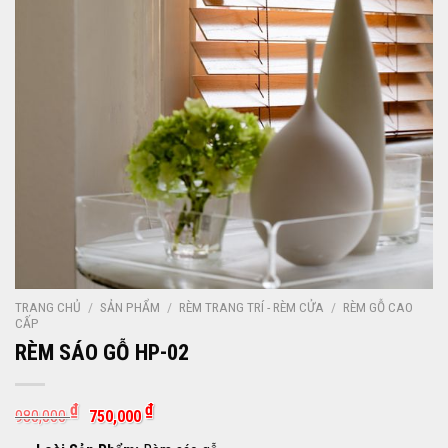
TRANG CHỦ
/
SẢN PHẨM
/
RÈM TRANG TRÍ - RÈM CỬA
/
RÈM GỖ CAO
CẤP
RÈM SÁO GỖ HP-02
Giá
Giá
₫
₫
980,000
750,000
gốc
hiện
là:
tại