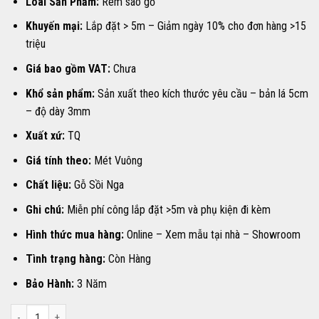
Loài Sản Phẩm:
Rèm sáo gỗ
980,000 ₫.
là:
750,000 ₫.
Khuyến mại:
Lắp đặt > 5m – Giảm ngày 10% cho đơn hàng >15
triệu
Giá bao gồm VAT:
Chưa
Khổ sản phẩm:
Sản xuất theo kích thước yêu cầu – bản lá 5cm
– độ dày 3mm
Xuất xứ:
TQ
Giá tính theo:
Mét Vuông
Chất liệu:
Gỗ Sồi Nga
Ghi chú:
Miễn phí công lắp đặt >5m và phụ kiện đi kèm
Hình thức mua hàng:
Online – Xem mẫu tại nhà – Showroom
Tình trạng hàng:
Còn Hàng
Bảo Hành:
3 Năm
RÈM SÁO GỖ HP-02 số lượng