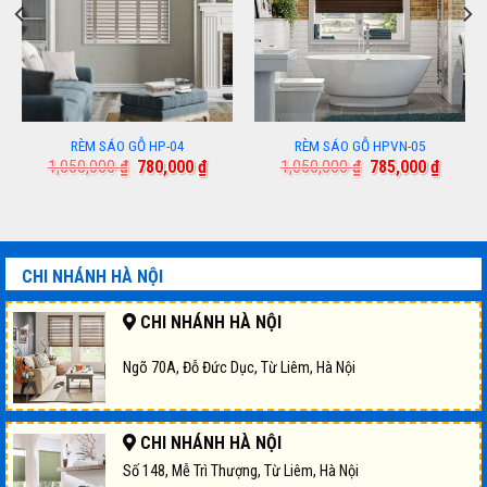
RÈM SÁO GỖ HP-04
RÈM SÁO GỖ HPVN-05
Giá
Giá
Giá
Giá
1,050,000
₫
780,000
₫
1,050,000
₫
785,000
₫
gốc
hiện
gốc
hiện
là:
tại
là:
tại
1,050,000 ₫.
là:
1,050,000 ₫.
là:
000 ₫.
780,000 ₫.
785,00
CHI NHÁNH HÀ NỘI
CHI NHÁNH HÀ NỘI
Ngõ 70A, Đỗ Đức Dục, Từ Liêm, Hà Nội
CHI NHÁNH HÀ NỘI
Số 148, Mễ Trì Thượng, Từ Liêm, Hà Nội