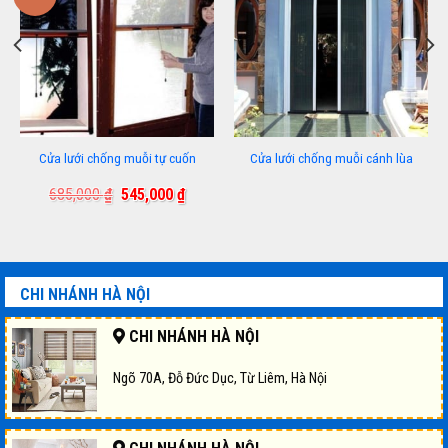
Cửa lưới chống muỗi tự cuốn
Cửa lưới chống muỗi cánh lùa
Giá
Giá
685,000
₫
545,000
₫
gốc
hiện
là:
tại
685,000 ₫.
là:
000 ₫.
545,000 ₫.
CHI NHÁNH HÀ NỘI
CHI NHÁNH HÀ NỘI
Ngõ 70A, Đỗ Đức Dục, Từ Liêm, Hà Nội