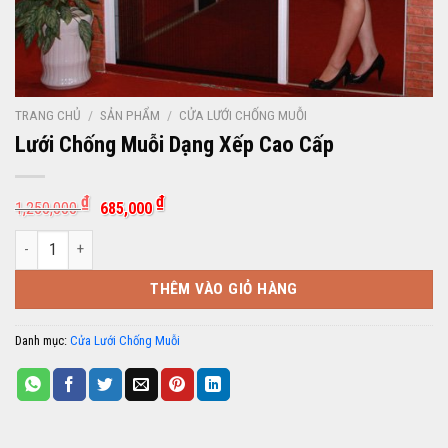
TRANG CHỦ
/
SẢN PHẨM
/
CỬA LƯỚI CHỐNG MUỖI
Lưới Chống Muỗi Dạng Xếp Cao Cấp
Giá
Giá
₫
₫
1,250,000
685,000
gốc
hiện
là:
tại
Lưới Chống Muỗi Dạng Xếp Cao Cấp số lượng
1,250,000 ₫.
là:
685,000 ₫.
THÊM VÀO GIỎ HÀNG
Danh mục:
Cửa Lưới Chống Muỗi