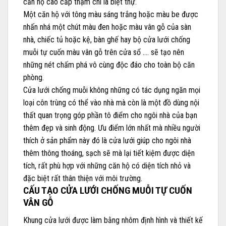
căn hộ cao cấp thậm chí là biệt thự.
Một căn hộ với tông màu sáng trắng hoặc màu be được
nhấn nhá một chút màu đen hoặc màu vân gỗ của sàn
nhà, chiếc tủ hoặc kệ, bàn ghế hay bộ cửa lưới chống
muỗi tự cuốn màu vân gỗ trên cửa sổ …. sẽ tạo nên
những nét chấm phá vô cùng độc đáo cho toàn bộ căn
phòng.
Cửa lưới chống muỗi không những có tác dụng ngăn mọi
loại côn trùng có thể vào nhà mà còn là một đồ dùng nội
thất quan trọng góp phần tô điểm cho ngôi nhà của bạn
thêm đẹp và sinh động. Ưu điểm lớn nhất mà nhiều người
thích ở sản phẩm này đó là cửa lưới giúp cho ngôi nhà
thêm thông thoáng, sạch sẽ mà lại tiết kiệm được diện
tích, rất phù hợp với những căn hộ có diện tích nhỏ và
đặc biệt rất thân thiện với môi trường.
CẤU TẠO CỬA LƯỚI CHỐNG MUỖI TỰ CUỐN
VÂN GỖ
Khung cửa lưới được làm bằng nhôm định hình và thiết kế