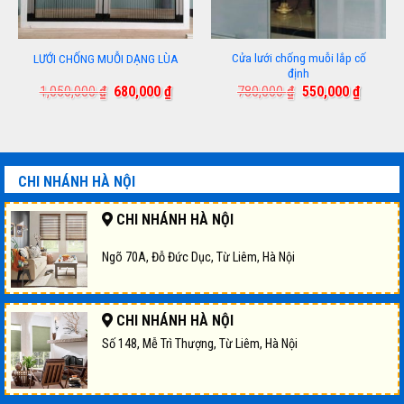
Cửa lưới chống muỗi lắp cố
LƯỚI CHỐNG MUỖI DẠNG LÙA
định
Giá
Giá
Giá
Giá
1,050,000
₫
680,000
₫
780,000
₫
550,000
₫
gốc
hiện
gốc
hiện
là:
tại
là:
tại
1,050,000 ₫.
là:
780,000 ₫.
là:
000 ₫.
680,000 ₫.
550,000
CHI NHÁNH HÀ NỘI
CHI NHÁNH HÀ NỘI
Ngõ 70A, Đỗ Đức Dục, Từ Liêm, Hà Nội
CHI NHÁNH HÀ NỘI
Số 148, Mễ Trì Thượng, Từ Liêm, Hà Nội