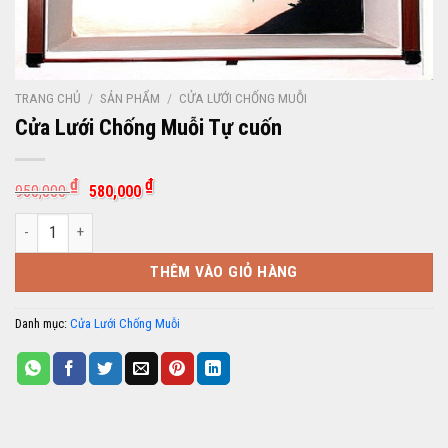
TRANG CHỦ
/
SẢN PHẨM
/
CỬA LƯỚI CHỐNG MUỖI
Cửa Lưới Chống Muỗi Tự cuốn
Giá
Giá
₫
₫
950,000
580,000
gốc
hiện
là:
tại
Cửa Lưới Chống Muỗi Tự cuốn số lượng
950,000 ₫.
là:
580,000 ₫.
THÊM VÀO GIỎ HÀNG
Danh mục:
Cửa Lưới Chống Muỗi