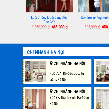
 muỗi lắp cố
Lưới Chống Muỗi Dạng Xếp
Cửa lưới chống muỗi
h
Cao Cấp
Giá
Giá
Giá
Giá
Giá
550,000
₫
1,250,000
₫
685,000
₫
825,000
₫
650
gốc
hiện
gốc
hiện
gốc
à:
tại
là:
tại
là:
780,000 ₫.
là:
1,250,000 ₫.
là:
825,
550,000 ₫.
685,000 ₫.
CHI NHÁNH HÀ NỘI
CHI NHÁNH HÀ NỘI
Ngõ 70A, Đỗ Đức Dục, Từ
Liêm, Hà Nội
CHI NHÁNH HÀ NỘI
Số 187, Thanh Bình, Hà Đông,
Hà Nội