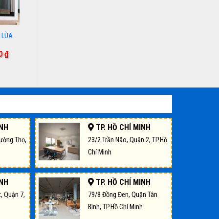
 LÙA
Giá
00
₫
hiện
tại
00 ₫.
là:
680,000 ₫.
INH
TP. HỒ CHÍ MINH
rường Thọ,
23/2 Trần Não, Quận 2, TP.Hồ
Chí Minh
INH
TP. HỒ CHÍ MINH
, Quận 7,
79/8 Đồng Đen, Quận Tân
Bình, TP.Hồ Chí Minh