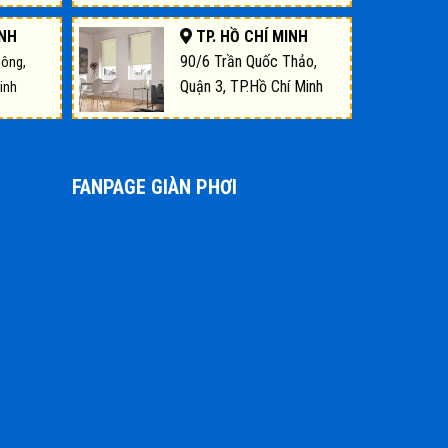
INH
TP. HỒ CHÍ MINH
90/6 Trần Quốc Thảo,
uông,
Quận 3, TP.Hồ Chí Minh
inh
FANPAGE GIÀN PHƠI