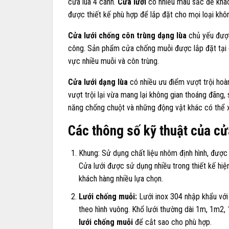
cửa lùa 4 cánh.
Cửa lưới
có nhiều màu sắc để khác
được thiết kế phù hợp để lắp đặt cho mọi loại không
Cửa lưới chống côn trùng dạng lùa
chủ yếu được
công. Sản phẩm cửa chống muỗi được lắp đặt tại cá
vực nhiều muỗi và côn trùng.
Cửa lưới dạng lùa
có nhiều ưu điểm vượt trội hoà
vượt trội lại vừa mang lại không gian thoáng đãng, 
năng chống chuột và những động vật khác có thể x
Các thông số kỹ thuật của cử
Khung: Sử dụng chất liệu nhôm định hình, được s
Cửa lưới được sử dụng nhiều trong thiết kế hi
khách hàng nhiều lựa chọn.
Lưới chống muỗi:
Lưới inox 304 nhập khẩu với 
theo hình vuông. Khổ lưới thường dài 1m, 1m2, 
lưới chống muỗi
để cắt sao cho phù hợp.