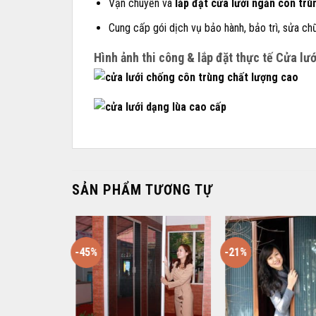
Vận chuyển và
lắp đặt cửa lưới ngăn côn trù
Cung cấp gói dịch vụ bảo hành, bảo trì, sửa ch
Hình ảnh thi công & lắp đặt thực tế Cửa lư
SẢN PHẨM TƯƠNG TỰ
-45%
-21%