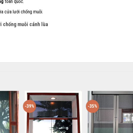
ng
toàn quốc.
ữa cửa lưới chống muỗi.
ới chống muỗi cánh lùa
-39%
-35%