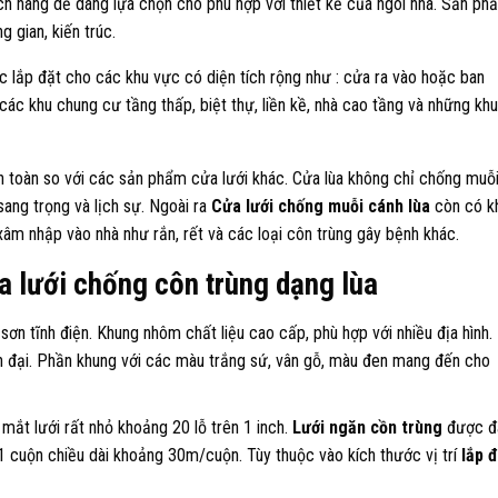
h hàng dễ dàng lựa chọn cho phù hợp với thiết kế của ngôi nhà. Sản ph
 gian, kiến trúc.
 lắp đặt cho các khu vực có diện tích rộng như : cửa ra vào hoặc ban
c khu chung cư tầng thấp, biệt thự, liền kề, nhà cao tầng và những khu
n toàn so với các sản phẩm cửa lưới khác. Cửa lùa không chỉ chống muỗ
sang trọng và lịch sự. Ngoài ra
Cửa lưới chống muỗi cánh lùa
còn có k
âm nhập vào nhà như rắn, rết và các loại côn trùng gây bệnh khác.
a lưới chống côn trùng dạng lùa
ơn tĩnh điện. Khung nhôm chất liệu cao cấp, phù hợp với nhiều địa hình.
ện đại. Phần khung với các màu trắng sứ, vân gỗ, màu đen mang đến cho
mắt lưới rất nhỏ khoảng 20 lỗ trên 1 inch.
Lưới ngăn cồn trùng
được đ
1 cuộn chiều dài khoảng 30m/cuộn. Tùy thuộc vào kích thước vị trí
lắp 