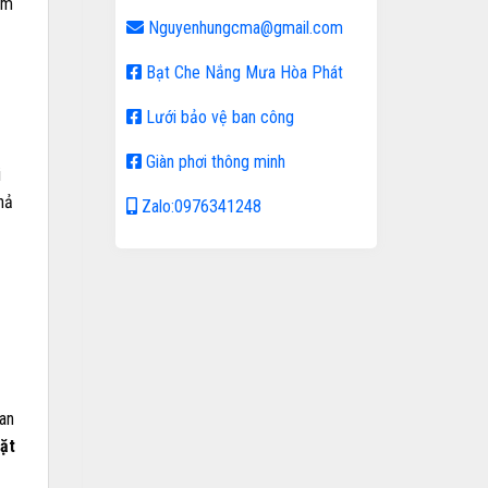
ẩm
Nguyenhungcma@gmail.com
Bạt Che Nắng Mưa Hòa Phát
Lưới bảo vệ ban công
Giàn phơi thông minh
i
hả
Zalo:0976341248
an
đặt