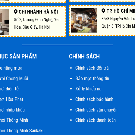
TP. HỒ CHÍ M
CHI NHÁNH HÀ NỘI
35/8 Nguyễn Văn L
Số 2, Dương Đình Nghệ, Yên
Quận 6, TP.Hồ Chí M
Hòa, Cầu Giấy, Hà Nội
MỤC SẢN PHẨM
CHÍNH SÁCH
he nắng mưa
Chính sách đổi trả
ưới Chống Muỗi
Bảo mật thông tin
hơi điện tử
Xử lý khiếu nại
hơi Hòa Phát
Chính sách bảo hành
hơi nhập khẩu
Chính sách vận chuyển
hơi Thông Minh
Chính sách thanh toán
hơi Thông Minh Sankaku