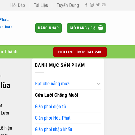
Hỏi Đáp
Tài Liệu
Tuyển Dụng
 Phát
,
an toàn
ĐĂNG NHẬP
GIỎ HÀNG /
0
₫
àn Thành
HOTLINE: 0976.341.248
DANH MỤC SẢN PHẨM
I
Bạt che nắng mưa
lùa
Cửa Lưới Chống Muỗi
ạt
Giàn phơi điện tử
 Lưới
Giàn phơi Hòa Phát
kế hiện
Giàn phơi nhập khẩu