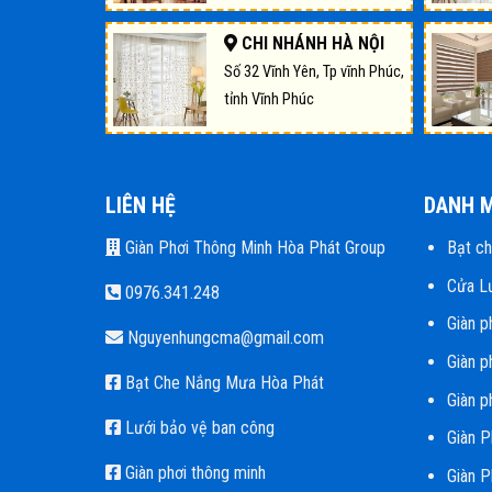
CHI NHÁNH HÀ NỘI
Số 32 Vĩnh Yên, Tp vĩnh Phúc,
tỉnh Vĩnh Phúc
LIÊN HỆ
DANH 
Giàn Phơi Thông Minh Hòa Phát Group
Bạt c
Cửa L
0976.341.248
Giàn p
Nguyenhungcma@gmail.com
Giàn p
Bạt Che Nắng Mưa Hòa Phát
Giàn p
Lưới bảo vệ ban công
Giàn P
Giàn phơi thông minh
Giàn P