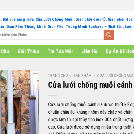
:
Bạt che nắng mưa
,
Cửa Lưới Chống Muỗi
,
Giàn phơi điện tử
,
Giàn phơi Hòa
hẩu
,
Giàn Phơi Thông Minh
,
Giàn Phơi Thông Minh Sankaku - Nhật Bản
,
Lưới 
 Chủ
Giới Thiệu
Tin Tức Mới
Liên Hệ
Dự Án Đã Ho
TRANG CHỦ
/
SẢN PHẨM
/
CỬA LƯỚI CHỐNG MUỖ
Cửa lưới chống muỗi cánh 
Cửa lưới chống muỗi cánh lùa được thiết kế đ
chuẩn châu âu, khung nhôm dày chắc và chắn.
được làm từ sợi thủy tinh inox 304 chất lượng
cao. Cửa lưới được sử dụng nhiều trong thiết 