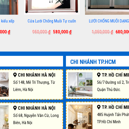
 kiểu xếp
Cửa Lưới Chống Muỗi Tự cuốn
LƯỚI CHỐNG MUỖI DẠNG
Giá
Giá
Giá
Giá
,000
₫
950,000
₫
580,000
₫
1,050,000
₫
680,0
hiện
gốc
hiện
gốc
tại
là:
tại
là:
000 ₫.
là:
950,000 ₫.
là:
1,050,0
650,000 ₫.
580,000 ₫.
CHI NHÁNH TP.HCM
CHI NHÁNH HÀ NỘI
TP. HỒ CHÍ M
Số 148, Mễ Trì Thượng, Từ
56/7 Đường số 2, T
Liêm, Hà Nội
Quận Thủ Đức.
TP. HỒ CHÍ M
CHI NHÁNH HÀ NỘI
485 Huỳnh Tấn Phát
Số 68, Nguyễn Văn Cừ, Long
TP.Hồ Chí Minh
Biên, Hà Nội