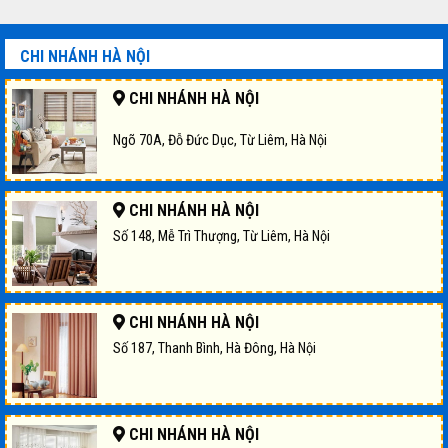
875,000 ₫.
là:
945,000 ₫.
là:
000 ₫.
615,000 ₫.
685,000
CHI NHÁNH HÀ NỘI
CHI NHÁNH HÀ NỘI
Ngõ 70A, Đỗ Đức Dục, Từ Liêm, Hà Nội
CHI NHÁNH HÀ NỘI
Số 148, Mễ Trì Thượng, Từ Liêm, Hà Nội
CHI NHÁNH HÀ NỘI
Số 187, Thanh Bình, Hà Đông, Hà Nội
CHI NHÁNH HÀ NỘI