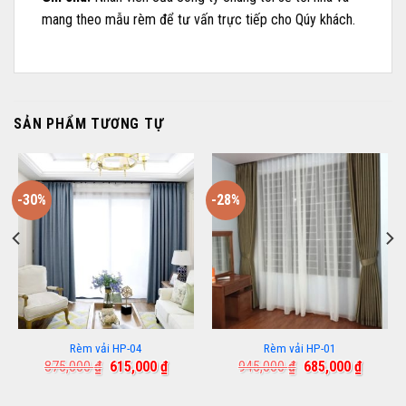
mang theo mẫu rèm để tư vấn trực tiếp cho Qúy khách.
SẢN PHẨM TƯƠNG TỰ
-30%
-28%
Rèm vải HP-04
Rèm vải HP-01
Giá
Giá
Giá
Giá
875,000
₫
615,000
₫
945,000
₫
685,000
₫
gốc
hiện
gốc
hiện
là:
tại
là:
tại