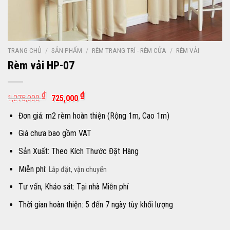
TRANG CHỦ
/
SẢN PHẨM
/
RÈM TRANG TRÍ - RÈM CỬA
/
RÈM VẢI
Rèm vải HP-07
Giá
Giá
₫
₫
1,275,000
725,000
gốc
hiện
là:
tại
Đơn giá: m2 rèm hoàn thiện (Rộng 1m, Cao 1m)
1,275,000 ₫.
là:
725,000 ₫.
Giá chưa bao gồm VAT
Sản Xuất: Theo Kích Thước Đặt Hàng
Miễn phí:
Lắp đặt, vận chuyển
Tư vấn, Khảo sát: Tại nhà Miễn phí
Thời gian hoàn thiện: 5 đến 7 ngày tùy khối lượng