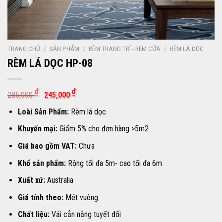
TRANG CHỦ
/
SẢN PHẨM
/
RÈM TRANG TRÍ - RÈM CỬA
/
RÈM LÁ DỌC
RÈM LÁ DỌC HP-08
Giá
Giá
₫
₫
285,000
245,000
gốc
hiện
là:
tại
Loài Sản Phẩm:
Rèm lá dọc
285,000 ₫.
là:
245,000 ₫.
Khuyến mại:
Giẩm 5% cho đơn hàng >5m2
Giá bao gồm VAT:
Chưa
Khổ sản phẩm:
Rộng tối đa 5m- cao tối đa 6m
Xuất xứ:
Australia
Giá tính theo:
Mét vuông
Chất liệu:
Vải cẳn nắng tuyết đối