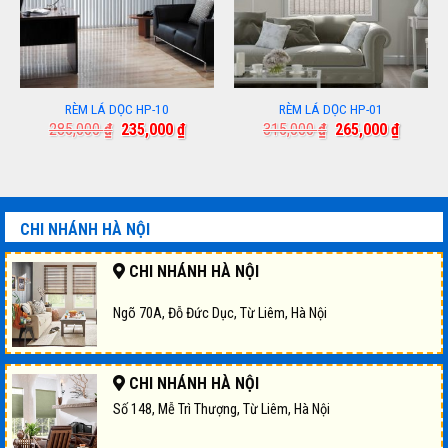
RÈM LÁ DỌC HP-10
RÈM LÁ DỌC HP-01
Giá
Giá
Giá
Giá
285,000
₫
235,000
₫
315,000
₫
265,000
₫
gốc
hiện
gốc
hiện
là:
tại
là:
tại
285,000 ₫.
là:
315,000 ₫.
là:
000 ₫.
235,000 ₫.
265,000
CHI NHÁNH HÀ NỘI
CHI NHÁNH HÀ NỘI
Ngõ 70A, Đỗ Đức Dục, Từ Liêm, Hà Nội
CHI NHÁNH HÀ NỘI
Số 148, Mễ Trì Thượng, Từ Liêm, Hà Nội