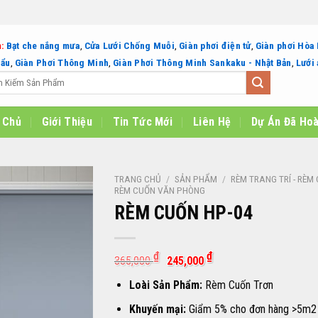
:
Bạt che nắng mưa
,
Cửa Lưới Chống Muỗi
,
Giàn phơi điện tử
,
Giàn phơi Hòa
hẩu
,
Giàn Phơi Thông Minh
,
Giàn Phơi Thông Minh Sankaku - Nhật Bản
,
Lưới 
 Chủ
Giới Thiệu
Tin Tức Mới
Liên Hệ
Dự Án Đã Ho
TRANG CHỦ
/
SẢN PHẨM
/
RÈM TRANG TRÍ - RÈM
RÈM CUỐN VĂN PHÒNG
RÈM CUỐN HP-04
Giá
Giá
₫
₫
365,000
245,000
gốc
hiện
là:
tại
Loài Sản Phẩm:
Rèm Cuốn Trơn
365,000 ₫.
là:
245,000 ₫.
Khuyến mại:
Giẩm 5% cho đơn hàng >5m2