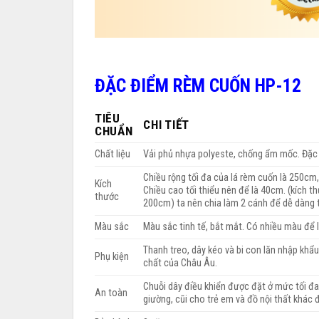
ĐẶC ĐIỂM RÈM CUỐN HP-12
TIÊU
CHI TIẾT
CHUẨN
Chất liệu
Vải phủ nhựa polyeste, chống ẩm mốc. Đặc 
Chiều rộng tối đa của lá rèm cuốn là 250cm,
Kích
Chiều cao tối thiểu nên để là 40cm. (kích 
thước
200cm) ta nên chia làm 2 cánh để dễ dàng t
Màu sắc
Màu sắc tinh tế, bắt mắt. Có nhiều màu để 
Thanh treo, dây kéo và bi con lăn nhập khẩ
Phụ kiện
chất của Châu Âu.
Chuỗi dây điều khiển được đặt ở mức tối đa
An toàn
giường, cũi cho trẻ em và đồ nội thất khác 