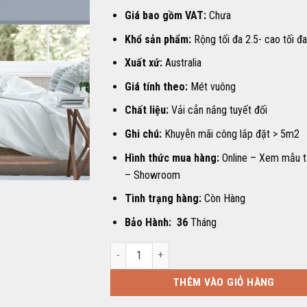
Giá bao gồm VAT:
Chưa
Khổ sản phẩm:
Rộng tối đa 2.5- cao tối đ
Xuất xứ:
Australia
Giá tính theo:
Mét vuông
Chất liệu:
Vải cẳn nắng tuyết đối
Ghi chú:
Khuyễn mãi công lắp đặt > 5m2
Hình thức mua hàng:
Online – Xem mẫu t
– Showroom
Tình trạng hàng:
Còn Hàng
Bảo Hành: 36
Tháng
RÈM CUỐN HP-04 số lượng
THÊM VÀO GIỎ HÀNG