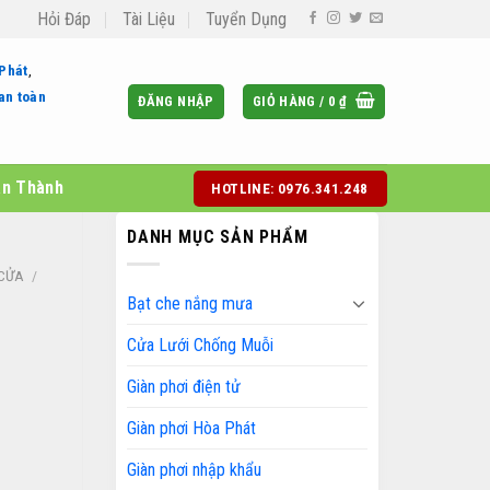
Hỏi Đáp
Tài Liệu
Tuyển Dụng
 Phát
,
an toàn
ĐĂNG NHẬP
GIỎ HÀNG /
0
₫
àn Thành
HOTLINE: 0976.341.248
DANH MỤC SẢN PHẨM
 CỬA
/
Bạt che nắng mưa
Cửa Lưới Chống Muỗi
Giàn phơi điện tử
Giàn phơi Hòa Phát
Giàn phơi nhập khẩu