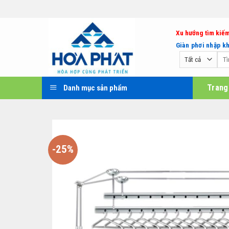
Bỏ
qua
nội
Xu hướng tìm kiếm
dung
Giàn phơi nhập k
Tìm
kiếm
Trang
Danh mục sản phẩm
-25%