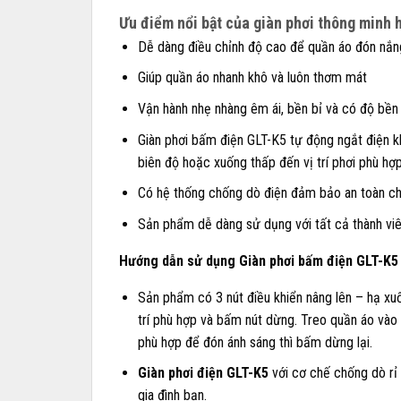
Ưu điểm nổi bật của giàn phơi thông minh 
Dễ dàng điều chỉnh độ cao để quần áo đón nắng,
Giúp quần áo nhanh khô và luôn thơm mát
Vận hành nhẹ nhàng êm ái, bền bỉ và có độ bền
Giàn phơi bấm điện GLT-K5 tự động ngắt điện kh
biên độ hoặc xuống thấp đến vị trí phơi phù hợ
Có hệ thống chống dò điện đảm bảo an toàn ch
Sản phẩm dễ dàng sử dụng với tất cả thành viên
Hướng dẫn sử dụng Giàn phơi bấm điện GLT-K5
Sản phẩm có 3 nút điều khiển nâng lên – hạ xuố
trí phù hợp và bấm nút dừng. Treo quần áo vào 
phù hợp để đón ánh sáng thì bấm dừng lại.
Giàn phơi điện GLT-K5
với cơ chế chống dò rỉ 
gia đình bạn.