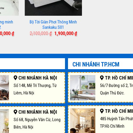
ông minh
Bộ Tời Giàn Phơi Thông Minh
2
Sankaku S01
Giá
Giá
Giá
50,000
₫
2,100,000
₫
1,900,000
₫
hiện
gốc
hiện
tại
là:
tại
0,000 ₫.
là:
2,100,000 ₫.
là:
2,150,000 ₫.
1,900,000 ₫.
CHI NHÁNH TP.HCM
CHI NHÁNH HÀ NỘI
TP. HỒ CHÍ M
Số 148, Mễ Trì Thượng, Từ
56/7 Đường số 2, T
Liêm, Hà Nội
Quận Thủ Đức.
TP. HỒ CHÍ M
CHI NHÁNH HÀ NỘI
485 Huỳnh Tấn Phát
Số 68, Nguyễn Văn Cừ, Long
TP.Hồ Chí Minh
Biên, Hà Nội