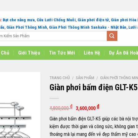
:
Bạt che nắng mưa
,
Cửa Lưới Chống Muỗi
,
Giàn phơi điện tử
,
Giàn phơi Hòa
hẩu
,
Giàn Phơi Thông Minh
,
Giàn Phơi Thông Minh Sankaku - Nhật Bản
,
Lưới 
:
 Chủ
Giới Thiệu
Tin Tức Mới
Liên Hệ
Dự Án Đã Ho
TRANG CHỦ
/
SẢN PHẨM
/
GIÀN PHƠI THÔNG MI
Giàn phơi bấm điện GLT-K5
Giá
Giá
₫
₫
4,800,000
3,600,000
gốc
hiện
là:
tại
Giàn phơi bấm điện GLT-K5 giúp các bà nội trợ 
4,800,000 ₫.
là:
3,600,000 ₫.
kiệm được thời gian và công sức, không gian 
thoáng mà lại mang đến vẻ đẹp thẩm mỹ cao