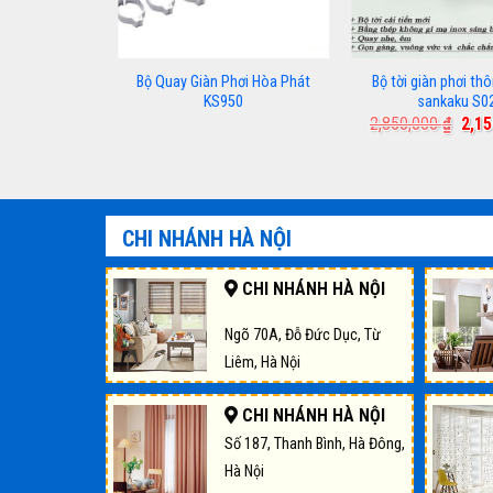
Bộ Quay Giàn Phơi Hòa Phát
Bộ tời giàn phơi th
KS950
sankaku S0
Giá
2,850,000
₫
2,1
gốc
là:
2,85
CHI NHÁNH HÀ NỘI
CHI NHÁNH HÀ NỘI
Ngõ 70A, Đỗ Đức Dục, Từ
Liêm, Hà Nội
CHI NHÁNH HÀ NỘI
Số 187, Thanh Bình, Hà Đông,
Hà Nội