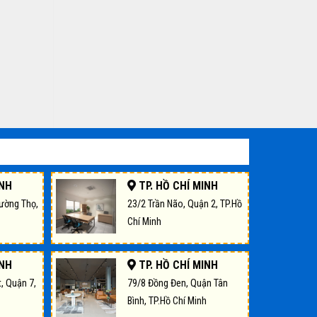
INH
TP. HỒ CHÍ MINH
rường Thọ,
23/2 Trần Não, Quận 2, TP.Hồ
Chí Minh
INH
TP. HỒ CHÍ MINH
, Quận 7,
79/8 Đồng Đen, Quận Tân
Bình, TP.Hồ Chí Minh