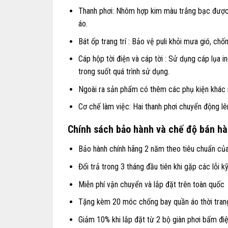
Thanh phơi: Nhôm hợp kim màu trắng bạc được t
áo.
Bát ốp trang trí : Bảo vệ puli khỏi mưa gió, chố
Cáp hộp tời điện và cáp tời : Sử dụng cáp lụa i
trong suốt quá trình sử dụng.
Ngoài ra sản phẩm có thêm các phụ kiện khác n
Cơ chế làm việc: Hai thanh phơi chuyển động lê
Chính sách bảo hành và chế độ bán hà
Bảo hành chính hãng 2 năm theo tiêu chuẩn của
Đổi trả trong 3 tháng đầu tiên khi gặp các lỗi k
Miễn phí vận chuyển và lắp đặt trên toàn quốc
Tặng kèm 20 móc chống bay quần áo thời tran
Giảm 10% khi lắp đặt từ 2 bộ giàn phơi bấm đi