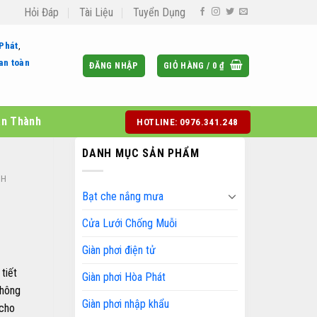
Hỏi Đáp
Tài Liệu
Tuyển Dụng
 Phát
,
an toàn
ĐĂNG NHẬP
GIỎ HÀNG /
0
₫
àn Thành
HOTLINE: 0976.341.248
DANH MỤC SẢN PHẨM
NH
Bạt che nắng mưa
Cửa Lưới Chống Muỗi
Giàn phơi điện tử
tiết
Giàn phơi Hòa Phát
thông
Giàn phơi nhập khẩu
 cho