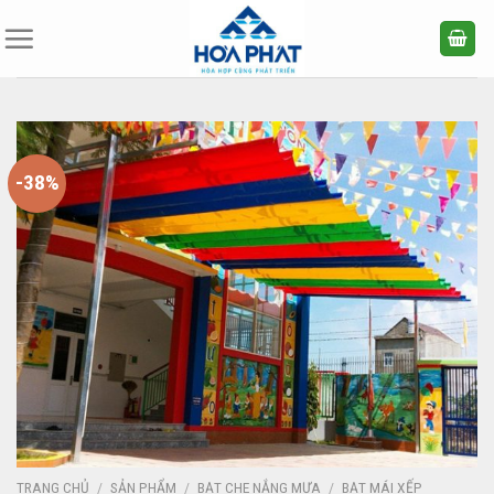
Bỏ
qua
nội
dung
-38%
TRANG CHỦ
/
SẢN PHẨM
/
BẠT CHE NẮNG MƯA
/
BẠT MÁI XẾP