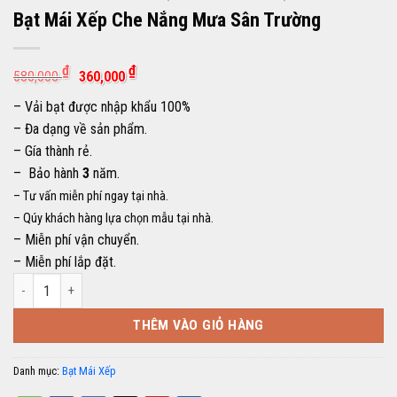
Bạt Mái Xếp Che Nắng Mưa Sân Trường
Giá
Giá
₫
₫
580,000
360,000
gốc
hiện
là:
tại
– Vải bạt được nhập khẩu 100%
580,000 ₫.
là:
360,000 ₫.
– Đa dạng về sản phẩm.
– Gía thành rẻ.
– Bảo hành
3
năm.
– Tư vấn miễn phí ngay tại nhà.
– Qúy khách hàng lựa chọn mẫu tại nhà.
– Miễn phí vận chuyển.
– Miễn phí lắp đặt.
Bạt Mái Xếp Che Nắng Mưa Sân Trường số lượng
THÊM VÀO GIỎ HÀNG
Danh mục:
Bạt Mái Xếp