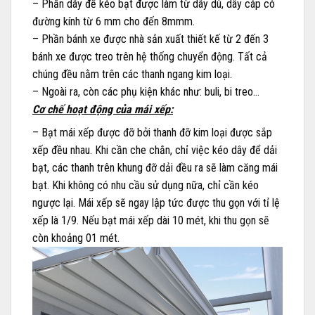
– Phần dây để kéo bạt được làm từ dây dù, dây cáp có
đường kính từ 6 mm cho đến 8mmm.
– Phần bánh xe được nhà sản xuất thiết kế từ 2 đến 3
bánh xe được treo trên hệ thống chuyển động. Tất cả
chúng đều nằm trên các thanh ngang kim loại.
– Ngoài ra, còn các phụ kiện khác như: buli, bi treo…
Cơ chế hoạt động của mái xếp:
– Bạt mái xếp được đỡ bởi thanh đỡ kim loại được sắp
xếp đều nhau. Khi cần che chắn, chỉ việc kéo dây để dải
bạt, các thanh trên khung đỡ dải đều ra sẽ làm căng mái
bạt. Khi không có nhu cầu sử dụng nữa, chỉ cần kéo
ngược lại. Mái xếp sẽ ngay lập tức được thu gọn với tỉ lệ
xếp là 1/9. Nếu bạt mái xếp dài 10 mét, khi thu gọn sẽ
còn khoảng 01 mét.