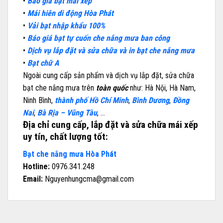
•
Báo giá bạt mái xếp
•
Mái hiên di động Hòa Phát
•
Vải bạt nhập khẩu 100%
•
Báo giá bạt tự cuốn che nắng mưa ban công
•
Dịch vụ lắp đặt và sửa chữa và in bạt che nắng mưa
•
Bạt chữ A
Ngoài cung cấp sản phẩm và dịch vụ lắp đặt, sửa chữa
bạt che nắng mưa trên
toàn quốc
như: Hà Nội, Hà Nam,
Ninh Bình,
thành phố Hồ Chí Minh
,
Bình Dương
,
Đồng
Nai
,
Bà Rịa – Vũng Tàu
, …
Địa chỉ cung cấp, lắp đặt và sửa chữa mái xếp
uy tín, chất lượng tốt:
Bạt che nắng mưa Hòa Phát
Hotline:
0976.341.248
Email:
Nguyenhungcma@gmail.com