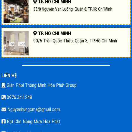
TP. HỒ CHÍ MINH
35/8 Nguyễn Văn Luông, Quận 6, TP.Hồ Chí Minh
TP. HỒ CHÍ MINH
90/6 Trần Quốc Thảo, Quận 3, TP.Hồ Chí Minh
LIÊN HỆ
Giàn Phơi Thông Minh Hòa Phát Group
0976.341.248
Nguyenhungcma@gmail.com
Bạt Che Nắng Mưa Hòa Phát