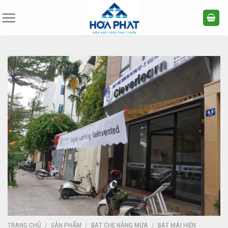
Bỏ
qua
nội
dung
TRANG CHỦ
/
SẢN PHẨM
/
BẠT CHE NẮNG MƯA
/
BẠT MÁI HIÊN