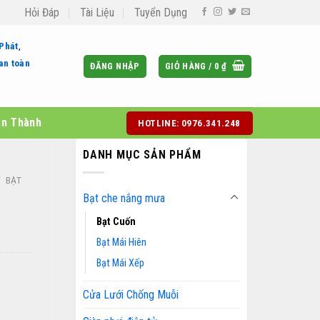
Hỏi Đáp
Tài Liệu
Tuyển Dụng
 Phát
,
an toàn
ĐĂNG NHẬP
GIỎ HÀNG /
0
₫
àn Thành
HOTLINE: 0976.341.248
DANH MỤC SẢN PHẨM
/
BẠT
Bạt che nắng mưa
Bạt Cuốn
Bạt Mái Hiên
Bạt Mái Xếp
Cửa Lưới Chống Muỗi