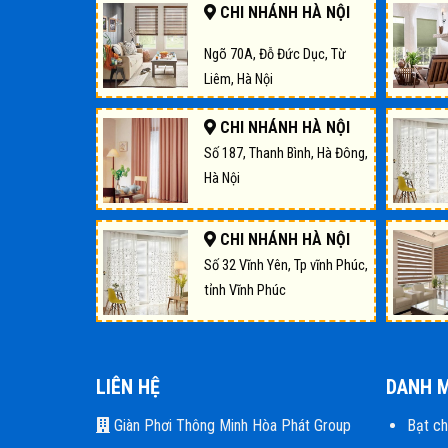
CHI NHÁNH HÀ NỘI
Ngõ 70A, Đỗ Đức Dục, Từ
Liêm, Hà Nội
CHI NHÁNH HÀ NỘI
Số 187, Thanh Bình, Hà Đông,
Hà Nội
CHI NHÁNH HÀ NỘI
Số 32 Vĩnh Yên, Tp vĩnh Phúc,
tỉnh Vĩnh Phúc
LIÊN HỆ
DANH 
Giàn Phơi Thông Minh Hòa Phát Group
Bạt c