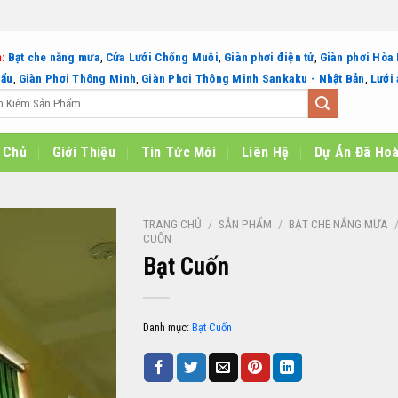
:
Bạt che nắng mưa
,
Cửa Lưới Chống Muỗi
,
Giàn phơi điện tử
,
Giàn phơi Hòa
hẩu
,
Giàn Phơi Thông Minh
,
Giàn Phơi Thông Minh Sankaku - Nhật Bản
,
Lưới 
 Chủ
Giới Thiệu
Tin Tức Mới
Liên Hệ
Dự Án Đã Ho
TRANG CHỦ
/
SẢN PHẨM
/
BẠT CHE NẮNG MƯA
CUỐN
Bạt Cuốn
Danh mục:
Bạt Cuốn