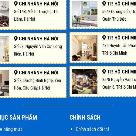
CHI NHÁNH HÀ NỘI
TP. HỒ CHÍ M
Số 148, Mễ Trì Thượng, Từ
56/7 Đường số 2, T
Liêm, Hà Nội
Quận Thủ Đức.
TP. HỒ CHÍ M
CHI NHÁNH HÀ NỘI
485 Huỳnh Tấn Phát
Số 68, Nguyễn Văn Cừ, Long
TP.Hồ Chí Minh
Biên, Hà Nội
TP. HỒ CHÍ M
CHI NHÁNH HÀ NỘI
35/8 Nguyễn Văn L
Số 2, Dương Đình Nghệ, Yên
Quận 6, TP.Hồ Chí M
Hòa, Cầu Giấy, Hà Nội
MỤC SẢN PHẨM
CHÍNH SÁCH
he nắng mưa
Chính sách đổi trả