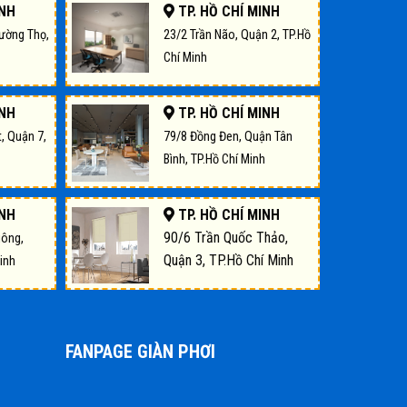
INH
TP. HỒ CHÍ MINH
rường Thọ,
23/2 Trần Não, Quận 2, TP.Hồ
Chí Minh
INH
TP. HỒ CHÍ MINH
, Quận 7,
79/8 Đồng Đen, Quận Tân
Bình, TP.Hồ Chí Minh
INH
TP. HỒ CHÍ MINH
90/6 Trần Quốc Thảo,
uông,
Quận 3, TP.Hồ Chí Minh
inh
FANPAGE GIÀN PHƠI